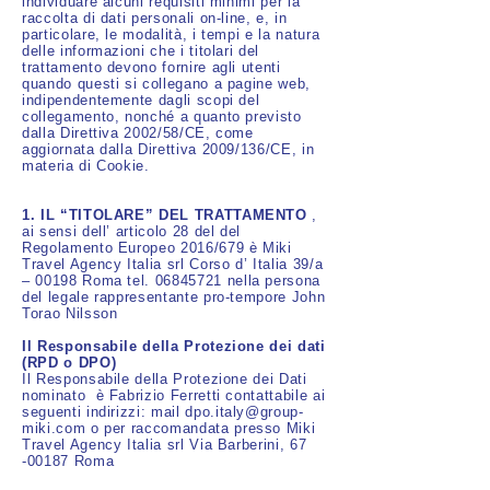
individuare alcuni requisiti minimi per la
raccolta di dati personali on-line, e, in
particolare, le modalità, i tempi e la natura
delle informazioni che i titolari del
trattamento devono fornire agli utenti
quando questi si collegano a pagine web,
indipendentemente dagli scopi del
collegamento, nonché a quanto previsto
dalla Direttiva 2002/58/CE, come
aggiornata dalla Direttiva 2009/136/CE, in
materia di Cookie.
1. IL “TITOLARE” DEL TRATTAMENTO
,
ai sensi dell’ articolo 28 del del
Regolamento Europeo 2016/679 è Miki
Travel Agency Italia srl Corso d’ Italia 39/a
– 00198 Roma tel.
06845721
nella persona
del legale rappresentante pro-tempore John
Torao Nilsson
Il Responsabile della Protezione dei dati
(RPD o DPO)
Il Responsabile della Protezione dei Dati
nominato è Fabrizio Ferretti contattabile ai
seguenti indirizzi: mail
dpo.italy@group-
miki.com
o per raccomandata presso Miki
Travel Agency Italia srl Via Barberini,
67
-00187
Roma