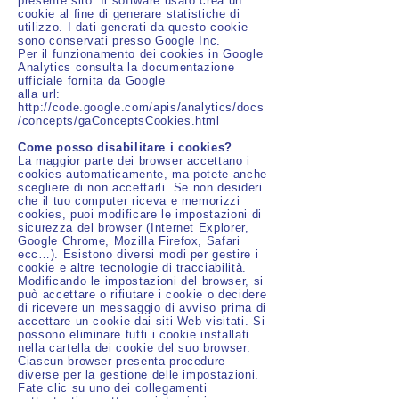
presente sito. Il software usato crea un
cookie al fine di generare statistiche di
utilizzo. I dati generati da questo cookie
sono conservati presso Google Inc.
Per il funzionamento dei cookies in Google
Analytics consulta la documentazione
ufficiale fornita da Google
alla url:
http://code.google.com/apis/analytics/docs
/concepts/gaConceptsCookies.html
Come posso disabilitare i cookies?
La maggior parte dei browser accettano i
cookies automaticamente, ma potete anche
scegliere di non accettarli. Se non desideri
che il tuo computer riceva e memorizzi
cookies, puoi modificare le impostazioni di
sicurezza del browser (Internet Explorer,
Google Chrome, Mozilla Firefox, Safari
ecc…). Esistono diversi modi per gestire i
cookie e altre tecnologie di tracciabilità.
Modificando le impostazioni del browser, si
può accettare o rifiutare i cookie o decidere
di ricevere un messaggio di avviso prima di
accettare un cookie dai siti Web visitati. Si
possono eliminare tutti i cookie installati
nella cartella dei cookie del suo browser.
Ciascun browser presenta procedure
diverse per la gestione delle impostazioni.
Fate clic su uno dei collegamenti