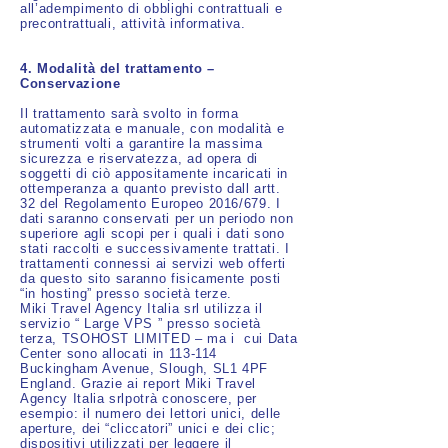
all’adempimento di obblighi contrattuali e
precontrattuali, attività informativa.
4. Modalità del trattamento –
Conservazione
Il trattamento sarà svolto in forma
automatizzata e manuale, con modalità e
strumenti volti a garantire la massima
sicurezza e riservatezza, ad opera di
soggetti di ciò appositamente incaricati in
ottemperanza a quanto previsto dall artt.
32 del Regolamento Europeo 2016/679. I
dati saranno conservati per un periodo non
superiore agli scopi per i quali i dati sono
stati raccolti e successivamente trattati. I
trattamenti connessi ai servizi web offerti
da questo sito saranno fisicamente posti
“in hosting” presso società terze.
Miki Travel Agency Italia srl utilizza il
servizio “ Large VPS ” presso società
terza, TSOHOST LIMITED – ma i cui Data
Center sono allocati in 113-114
Buckingham Avenue, Slough, SL1 4PF
England. Grazie ai report Miki Travel
Agency Italia srlpotrà conoscere, per
esempio: il numero dei lettori unici, delle
aperture, dei “cliccatori” unici e dei clic;
dispositivi utilizzati per leggere il