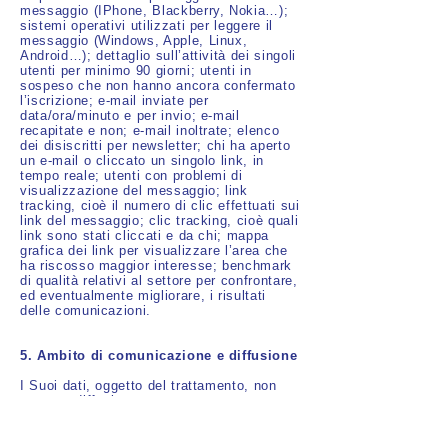
messaggio (IPhone, Blackberry, Nokia…);
sistemi operativi utilizzati per leggere il
messaggio (Windows, Apple, Linux,
Android…); dettaglio sull’attività dei singoli
utenti per minimo 90 giorni; utenti in
sospeso che non hanno ancora confermato
l’iscrizione; e-mail inviate per
data/ora/minuto e per invio; e-mail
recapitate e non; e-mail inoltrate; elenco
dei disiscritti per newsletter; chi ha aperto
un e-mail o cliccato un singolo link, in
tempo reale; utenti con problemi di
visualizzazione del messaggio; link
tracking, cioè il numero di clic effettuati sui
link del messaggio; clic tracking, cioè quali
link sono stati cliccati e da chi; mappa
grafica dei link per visualizzare l’area che
ha riscosso maggior interesse; benchmark
di qualità relativi al settore per confrontare,
ed eventualmente migliorare, i risultati
delle comunicazioni.
5. Ambito di comunicazione e diffusione
I Suoi dati, oggetto del trattamento, non
saranno diffusi e potranno essere
comunicati a società contrattualmente
legate a Miki Travel Agency Italia srl
all’interno dell’Unione Europea, in