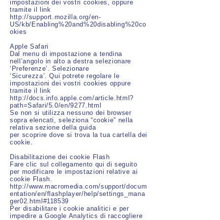
impostazioni dei vostri cookies, oppure
tramite il link
http://support.mozilla.org/en-
US/kb/Enabling%20and%20disabling%20co
okies
Apple Safari
Dal menu di impostazione a tendina
nell’angolo in alto a destra selezionare
‘Preferenze’. Selezionare
‘Sicurezza’. Qui potrete regolare le
impostazioni dei vostri cookies oppure
tramite il link
http://docs.info.apple.com/article.html?
path=Safari/5.0/en/9277.html
Se non si utilizza nessuno dei browser
sopra elencati, seleziona “cookie” nella
relativa sezione della guida
per scoprire dove si trova la tua cartella dei
cookie.
Disabilitazione dei cookie Flash
Fare clic sul collegamento qui di seguito
per modificare le impostazioni relative ai
cookie Flash.
http://www.macromedia.com/support/docum
entation/en/flashplayer/help/settings_mana
ger02.html#118539
Per disabilitare i cookie analitici e per
impedire a Google Analytics di raccogliere